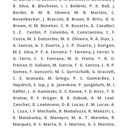
B. Silva, B. Blochtein, I. I. Boldrini, P. K. Boll, J.
Bordin, R. M. B. Silveira, M. B. Martins, C.
Bosenbecker, J. Braccini, B. Braun, R. Brito, G. G.
Brown, H. M. Büneker, C. R. Buzatto, A. Cavalleri,
S. Z. Cechin, P. Colombo, R. Constantino, C. F.
Costa, M. S. Dalzochio, M. G. Oliveira, R. A. Dias, L.
A. Santos, A. F. Duarte, J. L. P. Duarte, J. Durigon,
M. E. Silva, P. P. A. Ferreira: T. Ferreira, J. Ferrer, V.
G. Ferro, C. S. Fontana, M. D. Freire, T. R. O.
Freitas, D. Galiano, M. Garcia, T. G. Santos, L. R. P.
Gomes, F. Gonzatti, M. S. Gottschalk, G. Graciolli,
C. E. Granada, M. Grings, P. S. Guimarães, I.
Heydrich, S. Iop, J. A. Jarenkow, P. Jungbluth, M. I.
Käffer, L. A. Kaminski, D. C. Kenne, F. D. Kirst, T. K.
Krolow, R. F. Krüger, B. B. Kubiak, A. M. Leal-
Zanchet, D. Loebmann, D. B. Lucas, E. M. Lucas, A.
L. Luza, I. F. Machado, B. Madalozzo, R. Maestri, L.
R. Malabarba, R. Maneyro, M. A. T. Marinho, R.
Marques, K. S. Marta, D. S. Martins, G. S. Martins,