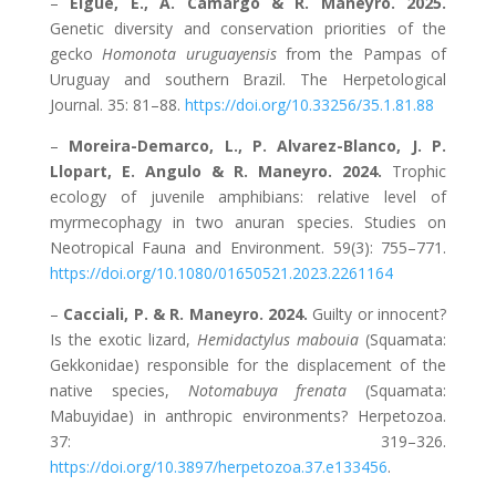
–
Elgue, E., A. Camargo & R. Maneyro. 2025.
Genetic diversity and conservation priorities of the
gecko
Homonota uruguayensis
from the Pampas of
Uruguay and southern Brazil. The Herpetological
Journal. 35: 81–88.
https://doi.org/10.33256/35.1.81.88
–
Moreira-Demarco, L., P. Alvarez-Blanco, J. P.
Llopart, E. Angulo & R. Maneyro. 2024.
Trophic
ecology of juvenile amphibians: relative level of
myrmecophagy in two anuran species. Studies on
Neotropical Fauna and Environment. 59(3): 755–771.
https://doi.org/10.1080/01650521.2023.2261164
–
Cacciali, P. & R. Maneyro. 2024.
Guilty or innocent?
Is the exotic lizard,
Hemidactylus mabouia
(Squamata:
Gekkonidae) responsible for the displacement of the
native species,
Notomabuya frenata
(Squamata:
Mabuyidae) in anthropic environments? Herpetozoa.
37: 319–326.
https://doi.org/10.3897/herpetozoa.37.e133456
.