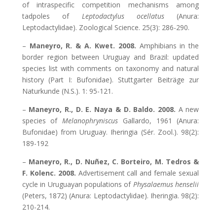
of intraspecific competition mechanisms among
tadpoles of
Leptodactylus ocellatus
(Anura:
Leptodactylidae). Zoological Science. 25(3): 286-290.
–
Maneyro, R. & A. Kwet. 2008.
Amphibians in the
border region between Uruguay and Brazil: updated
species list with comments on taxonomy and natural
history (Part I: Bufonidae). Stuttgarter Beiträge zur
Naturkunde (N.S.). 1: 95-121.
–
Maneyro, R., D. E. Naya & D. Baldo. 2008.
A new
species of
Melanophryniscus
Gallardo, 1961 (Anura:
Bufonidae) from Uruguay. Iheringia (Sér. Zool.). 98(2):
189-192
–
Maneyro, R., D. Nuñez, C. Borteiro, M. Tedros &
F. Kolenc. 2008.
Advertisement call and female sexual
cycle in Uruguayan populations of
Physalaemus henselii
(Peters, 1872) (Anura: Leptodactylidae). Iheringia. 98(2):
210-214.