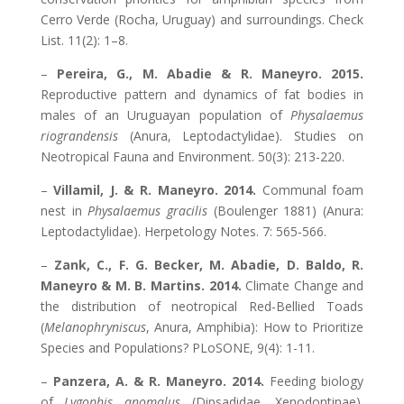
Cerro Verde (Rocha, Uruguay) and surroundings. Check
List. 11(2): 1–8.
–
Pereira, G., M. Abadie & R. Maneyro. 2015.
Reproductive pattern and dynamics of fat bodies in
males of an Uruguayan population of
Physalaemus
riograndensis
(Anura, Leptodactylidae). Studies on
Neotropical Fauna and Environment. 50(3): 213-220.
–
Villamil, J. & R. Maneyro. 2014.
Communal foam
nest in
Physalaemus gracilis
(Boulenger 1881) (Anura:
Leptodactylidae). Herpetology Notes. 7: 565-566.
–
Zank, C., F. G. Becker, M. Abadie, D. Baldo, R.
Maneyro & M. B. Martins. 2014.
Climate Change and
the distribution of neotropical Red-Bellied Toads
(
Melanophryniscus
, Anura, Amphibia): How to Prioritize
Species and Populations? PLoSONE, 9(4): 1-11.
–
Panzera, A. & R. Maneyro. 2014.
Feeding biology
of
Lygophis anomalus
(Dipsadidae, Xenodontinae).