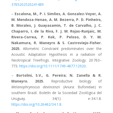
3765202520241489
–
Escalona, M., P. I. Simões, A. Gonzalez-Voyer, A.
M. Mendoza-Henao, A. M. Bezerra, P. D. Pinheiro,
B. Morales, J. Guayasamin, T. de Carvalho, J. C.
Chaparro, I. de la Riva, F. J. M. Rojas-Runjaic, M.
Rivera-Correa, P. Kok, P. Peloso, D. Y. M.
Nakamura, R. Maneyro & S. Castroviejo-Fisher.
2025.
Allometric Constraint predominates over the
Acoustic Adaptation Hypothesis in a radiation of
Neotropical Treefrogs. Integrative Zoology. 20:763–
773.
https://doi.org/10.1111/1749-4877.12920
.
–
Bortolini, S.V., G. Pereira; N. Zanella & R.
Maneyro. 2025.
Reproductive biology of
Melanophryniscus devincenzii
(Anura: Bufonidae) in
southern Brazil. Boletín de la Sociedad Zoológica del
Uruguay. 34(1): e-34.1.8.
https://doi.org/10.26462/34.1.8
.