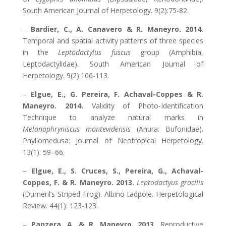
South American Journal of Herpetology. 9(2):75-82.
–
Bardier, C., A. Canavero & R. Maneyro. 2014.
Temporal and spatial activity patterns of three species
in the
Leptodactylus fuscus
group (Amphibia,
Leptodactylidae). South American Journal of
Herpetology. 9(2):106-113.
–
Elgue, E., G. Pereira, F. Achaval-Coppes & R.
Maneyro. 2014.
Validity of Photo-Identification
Technique to analyze natural marks in
Melanophryniscus montevidensis
(Anura: Bufonidae).
Phyllomedusa: Journal of Neotropical Herpetology.
13(1): 59–66.
–
Elgue, E., S. Cruces, S., Pereira, G., Achaval-
Coppes, F. & R. Maneyro. 2013.
Leptodactyus gracilis
(Dumeril’s Striped Frog). Albino tadpole. Herpetological
Review. 44(1): 123-123.
–
Panzera, A. & R. Maneyro. 2013.
Reproductive