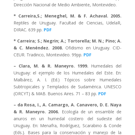
Dirección Nacional de Medio Ambiente, Montevideo.
* Carreira,S.; Meneghel, M. & F. Achaval. 2005.
Reptiles de Uruguay. Facultad de Ciencias, UdelaR,
DIRAC. 639 pp.
PDF
* Carreira; S.; Negrin; A.; Tortorella; M. N.; Pino; A.
& C. Menéndez. 2008.
Ofidismo en Uruguay. CID-
CEUR. Tradinco, Montevideo. 99pp.
PDF
– Clara, M. & R. Maneyro. 1999.
Humedales del
Uruguay: el ejemplo de los Humedales del Este. En:
Malbárez, A. I. (Ed.) Tópicos sobre Humedales
Subtropicales y Templados de Sudamérica. UNESCO
(ORCYT) & MAB. Buenos Aires. 71 – 83 pp.
PDF
– da Rosa, I., A. Camargo, A. Canavero, D. E. Naya
& R. Maneyro. 2006.
Ecología de un ensamble de
anuros en un humedal costero del sudeste del
Uruguay. En: Menafra, Rodríguez, Scarabino & Conde
(Eds.). Bases para la conservación y manejo de la