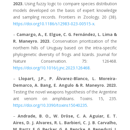
2023.
Using fuzzy logic to compare species distribution
models developed on the basis of expert knowledge
and sampling records. Frontiers in Zoology. 20 (38).
https://doi.org10.1186/s12983-023-00515-x
.
–
Camargo, A., E. Elgue, C. G. Fernández, L. Lima &
R. Maneyro. 2023.
Conservation prioritization of the
northern hills of Uruguay based on the intra-specific
phylogenetic diversity of frogs and lizards. Journal for
Nature Conservation. 75: 126468.
https://doi.org/10.1016/j.jnc.2023.126468
.
–
Llopart, J.P., P. Álvarez-Blanco, L. Moreira-
Demarco, A. Bang, E. Angulo & R. Maneyro. 2023.
Testing the novel weapons hypothesis of the Argentine
ant venom on amphibians. Toxins. 15, 235.
https://doi.org/10.3390/toxins15040235
.
–
Andrade, B. O., W. Dröse, C. A. Aguiar, E. T.
Aires, D. J. Alvares, R. L. Barbieri, C. J. B. Carvalho,
M. Bartz, F. G. Becker, G. A. Bencke, A. Beneduzi, J.