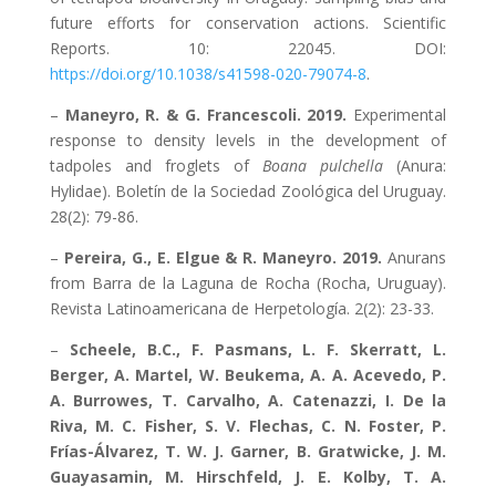
future efforts for conservation actions. Scientific
Reports. 10: 22045. DOI:
https://doi.org/10.1038/s41598-020-79074-8
.
–
Maneyro, R. & G. Francescoli. 2019.
Experimental
response to density levels in the development of
tadpoles and froglets of
Boana pulchella
(Anura:
Hylidae). Boletín de la Sociedad Zoológica del Uruguay.
28(2): 79-86.
–
Pereira, G., E. Elgue & R. Maneyro. 2019.
Anurans
from Barra de la Laguna de Rocha (Rocha, Uruguay).
Revista Latinoamericana de Herpetología. 2(2): 23-33.
–
Scheele, B.C., F. Pasmans, L. F. Skerratt, L.
Berger, A. Martel, W. Beukema, A. A. Acevedo, P.
A. Burrowes, T. Carvalho, A. Catenazzi, I. De la
Riva, M. C. Fisher, S. V. Flechas, C. N. Foster, P.
Frías-Álvarez, T. W. J. Garner, B. Gratwicke, J. M.
Guayasamin, M. Hirschfeld, J. E. Kolby, T. A.