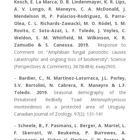
Kosch, E. La Marca, D. B. Lindenmayer, K. R. Lips,
A. V. Longo, R. Maneyro, C. A. McDonald, J.
Mendelson III, P. Palacios-Rodriguez, G. Parra-
Olea, C. L. Richards-Zawacki, M. O. Rödel, S. M.
Rovito, C. Soto-Azat, L. F. Toledo, J. Voyles, C.
Weldon, S. M. Whitfield, M. Wilkinson, K. R.
Zamudio & S. Canessa. 2019.
Response to
Comment on “Amphibian fungal panzootic causes
catastrophic and ongoing loss of biodiversity”. Science
(Perspectives & Comments). 367(6484): eaay2905.
–
Bardier, C., N. Martínez-Latorraca, J.L. Porley,
S.V. Bortolini, N. Cabrera, R. Maneyro & L.F.
Toledo. 2019.
Seasonal demography of the
threatened Redbelly Toad
Melanophryniscus
montevidensis
in a protected area of Uruguay.
Canadian Journal of Zoology. 97(2): 131-141
–
Scheele, B., F. Pasmans, L. Berger, A. Martel, L.
F. Skerratt, W. Beukema, P. Burrowes, A.
Catenazzi, M. Fisher, V. Flechas, C. N. Foster, P.