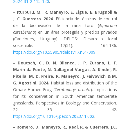
2024-31-2-115-120
.
–
Iturburu, M., R. Maneyro, E. Elgue, E. Brugnoli &
J. C. Guerrero. 2024.
Eficiencia de técnicas de control
de la bioinvasión de la rana toro (
Aquarana
catesbeiana
) en un área protegida y predios privados
(Canelones, Uruguay). DELOS: Desarrollo local
sostenible. 17(51): 164-186.
https://doi.org//10.55905/rdelosv17.n51-009
–
Deutsch, C., D. N. Bilenca, J. P. Zurano, L. F.
Marin da Fonte, N. Dallagnol-Vargas, A. Kindel, R.
Pitella, M. D. Freire, R. Maneyro, J. Faivovich & M.
G. Agostini. 2024.
Habitat loss and distribution of the
Ornate Horned Frog (
Ceratophrys ornata
): Implications
for its conservation in South American temperate
grasslands. Perspectives in Ecology and Conservation.
22: 35 – 42.
https://doi.org/10.1016/j.pecon.2023.11.002
.
–
Romero, D., Maneyro, R., Real, R. & Guerrero, J.C.