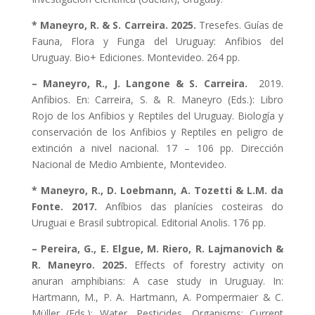
* Maneyro, R. & S. Carreira. 2025.
Tresefes. Guías de
Fauna, Flora y Funga del Uruguay: Anfibios del
Uruguay. Bio+ Ediciones. Montevideo. 264 pp.
– Maneyro, R., J. Langone & S. Carreira.
2019.
Anfibios. En: Carreira, S. & R. Maneyro (Eds.): Libro
Rojo de los Anfibios y Reptiles del Uruguay. Biología y
conservación de los Anfibios y Reptiles en peligro de
extinción a nivel nacional. 17 – 106 pp. Dirección
Nacional de Medio Ambiente, Montevideo.
* Maneyro, R., D. Loebmann, A. Tozetti & L.M. da
Fonte. 2017.
Anfíbios das planícies costeiras do
Uruguai e Brasil subtropical. Editorial Anolis. 176 pp.
– Pereira, G., E. Elgue, M. Riero, R. Lajmanovich &
R. Maneyro. 2025.
Effects of forestry activity on
anuran amphibians: A case study in Uruguay. In:
Hartmann, M., P. A. Hartmann, A. Pompermaier & C.
Müller (Eds.): Water, Pesticides, Organisms: Current