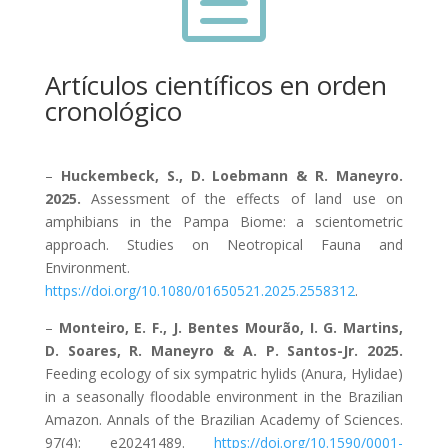
Artículos científicos en orden
cronológico
–
Huckembeck, S., D. Loebmann & R. Maneyro.
2025.
Assessment of the effects of land use on
amphibians in the Pampa Biome: a scientometric
approach. Studies on Neotropical Fauna and
Environment.
https://doi.org/10.1080/01650521.2025.2558312
.
–
Monteiro, E. F., J. Bentes Mourão, I. G. Martins,
D. Soares, R. Maneyro & A. P. Santos-Jr. 2025.
Feeding ecology of six sympatric hylids (Anura, Hylidae)
in a seasonally floodable environment in the Brazilian
Amazon. Annals of the Brazilian Academy of Sciences.
97(4): e20241489.
https://doi.org/10.1590/0001-