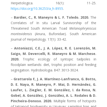
Herpetologica. 16(1): 11-25.
https://doi.org/10.36253/a_h-8955
.
–
Bardier, C., R. Maneyro & L. F. Toledo. 2020.
The
Correlates of In situ Larval Survivorship of the
Threatened South American Toad
Melanophryniscus
montevidensis
(Anura, Bufonidae). South American
Journal of Herpetology. 17(1): 33-42.
–
Antoniazzi, C.E., J. A. López, R. E. Lorenzón, M.
Saigo, M. Devercelli, R. Maneyro & M. Marchese.
2020.
Trophic ecology of syntopic tadpoles in
floodplain wetlands: diet, trophic position and feeding
segregation. Hydrobiologia. 847: 3013-3024.
–
Grattarola F, J. A. Martínez-Lanfranco, G. Botto,
D. E. Naya, R. Maneyro, P. Mai, D. Hernández, G.
Laufer, L. Ziegler, E. M. González, I. da Rosa, N.
Gobel, A. González, J. González, A. L. Rodales & D.
Pincheira-Donoso. 2020.
Multiple forms of hotspots
of tetrapod biodiversity in Uruguay: sampling bias and