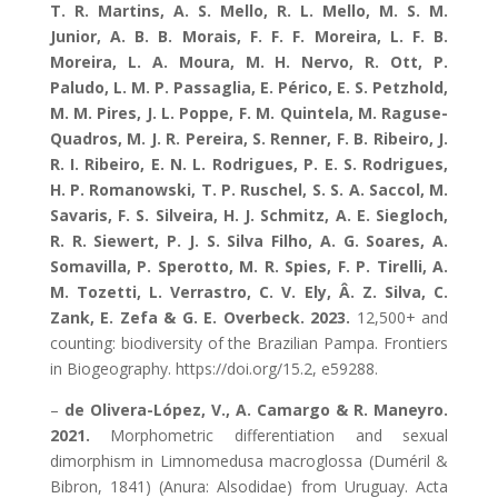
T. R. Martins, A. S. Mello, R. L. Mello, M. S. M.
Junior, A. B. B. Morais, F. F. F. Moreira, L. F. B.
Moreira, L. A. Moura, M. H. Nervo, R. Ott, P.
Paludo, L. M. P. Passaglia, E. Périco, E. S. Petzhold,
M. M. Pires, J. L. Poppe, F. M. Quintela, M. Raguse-
Quadros, M. J. R. Pereira, S. Renner, F. B. Ribeiro, J.
R. I. Ribeiro, E. N. L. Rodrigues, P. E. S. Rodrigues,
H. P. Romanowski, T. P. Ruschel, S. S. A. Saccol, M.
Savaris, F. S. Silveira, H. J. Schmitz, A. E. Siegloch,
R. R. Siewert, P. J. S. Silva Filho, A. G. Soares, A.
Somavilla, P. Sperotto, M. R. Spies, F. P. Tirelli, A.
M. Tozetti, L. Verrastro, C. V. Ely, Â. Z. Silva, C.
Zank, E. Zefa & G. E. Overbeck. 2023.
12,500+ and
counting: biodiversity of the Brazilian Pampa. Frontiers
in Biogeography. https://doi.org/15.2, e59288.
–
de Olivera-López, V., A. Camargo & R. Maneyro.
2021.
Morphometric differentiation and sexual
dimorphism in Limnomedusa macroglossa (Duméril &
Bibron, 1841) (Anura: Alsodidae) from Uruguay. Acta