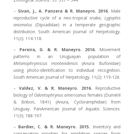
–
Sivan, J., A. Panzera & R. Maneyro. 2016.
Male
reproductive cycle of a neo-tropical snake,
Lygophis
anomalus
(Dipsadidae) in a temperate geographic
distribution. South American Journal of Herpetology.
11(2): 114-118.
–
Pereira, G. & R. Maneyro. 2016.
Movement
patterns in an Uruguayan population of
Melanophryniscus montevidensis
(Anura: Bufonidae)
using photo-identification to individual recognition.
South American Journal of Herpetology. 11(2): 119-126.
–
Valdez, V. & R. Maneyro. 2016.
Reproductive
biology of
Odontophrynus americanus
females (Duméril
& Bribon, 1841) (Anura, Cycloramphidae) from
Uruguay. PanAmerican Journal of Aquatic Sciences.
11(3): 188-197.
–
Bardier, C. & R. Maneyro. 2015.
Inventory and
conservation priorities for amphibian species from