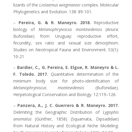
lizards of the
Liolaemus wiegmannii
complex. Molecular
Phylogenetics and Evolution. 138: 89-101.
–
Pereira, G. & R. Maneyro. 2018.
Reproductive
biology of
Melanophryniscus montevidensis
(Anura:
Bufonidae) from Uruguay: reproductive effort,
fecundity, sex ratio and sexual size dimorphism.
Studies on Neotropical Fauna and Environment. 53(1):
10-21
–
Bardier, C., G. Pereira, E. Elgue, R. Maneyro & L.
F. Toledo. 2017.
Quantitative determination of the
minimum body size for photo-identification of
Melanophryniscus montevidensis
(Bufonidae).
Herpetological Conservation and Biology. 12:119–126.
–
Panzera, A., J. C. Guerrero & R. Maneyro. 2017.
Delimiting the Geographic Distribution of
Lygophis
anomalus
(Günther, 1858) (Squamata, Dipsadidae)
from Natural History and Ecological Niche Modeling.