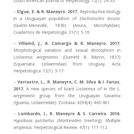
South American Journal of Herpetology. 12(1): 24-33.
–
Elgue, E. & R. Maneyro. 2017.
Reproductive biology
in a Uruguayan population of
Elachistocleis bicolor
(Guérin-Meneville, 1838) (Anura, Microhylidae).
Cuadernos de Herpetología. 31(1): 5-10.
–
Villamil, J., A. Camargo & R. Maneyro. 2017.
Morphological variation and sexual dimorphism in
Liolaemus wiegmannii
(Duméril & Bibron, 1837)
(Squamata: Liolaemidae) from Uruguay. Acta
Herpetologica. 12(1): 3-17.
–
Verrastro, L., R. Maneyro, C. M. Silva & I. Farias.
2017.
A new species of lizard
Liolaemus
of in
the L.
wiegmannii
group from the Uruguayan Savanna
(Iguania, Liolaemidae). Zootaxa. 4294(4): 443-461
–
Lombardo, I., R. Maneyro & S. Carreira. 2016.
Hypsiboas pulchellus
(Montevideo treeforg). Multiple
amplexus. Herpetological Review. 47(1): 111-112.