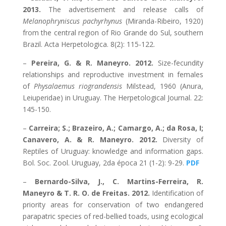
2013.
The advertisement and release calls of
Melanophryniscus pachyrhynus
(Miranda-Ribeiro, 1920)
from the central region of Rio Grande do Sul, southern
Brazil. Acta Herpetologica. 8(2): 115-122.
–
Pereira, G. & R. Maneyro. 2012.
Size-fecundity
relationships and reproductive investment in females
of
Physalaemus riograndensis
Milstead, 1960 (Anura,
Leiuperidae) in Uruguay. The Herpetological Journal. 22:
145-150.
–
Carreira; S.; Brazeiro, A.; Camargo, A.; da Rosa, I;
Canavero, A. & R. Maneyro. 2012.
Diversity of
Reptiles of Uruguay: knowledge and information gaps.
Bol. Soc. Zool. Uruguay, 2da época 21 (1-2): 9-29.
PDF
–
Bernardo-Silva, J., C. Martins-Ferreira, R.
Maneyro & T. R. O. de Freitas. 2012.
Identification of
priority areas for conservation of two endangered
parapatric species of red-bellied toads, using ecological