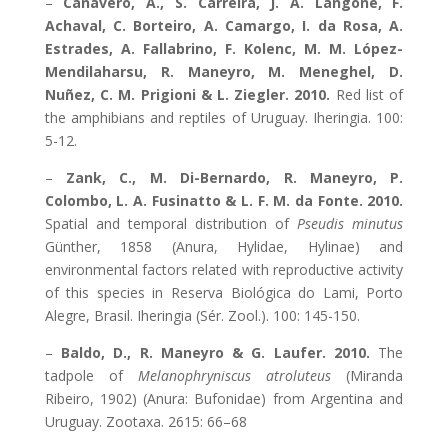
–
Canavero, A., S. Carreira, J. A. Langone, F.
Achaval, C. Borteiro, A. Camargo, I. da Rosa, A.
Estrades, A. Fallabrino, F. Kolenc, M. M. López-
Mendilaharsu, R. Maneyro, M. Meneghel, D.
Nuñez, C. M. Prigioni & L. Ziegler. 2010.
Red list of
the amphibians and reptiles of Uruguay. Iheringia. 100:
5-12.
–
Zank, C., M. Di-Bernardo, R. Maneyro, P.
Colombo, L. A. Fusinatto & L. F. M. da Fonte. 2010.
Spatial and temporal distribution of
Pseudis minutus
Günther, 1858 (Anura, Hylidae, Hylinae) and
environmental factors related with reproductive activity
of this species in Reserva Biológica do Lami, Porto
Alegre, Brasil. Iheringia (Sér. Zool.). 100: 145-150.
–
Baldo, D., R. Maneyro & G. Laufer. 2010.
The
tadpole of
Melanophryniscus atroluteus
(Miranda
Ribeiro, 1902) (Anura: Bufonidae) from Argentina and
Uruguay. Zootaxa. 2615: 66–68