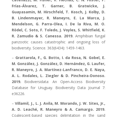
Frías-Álvarez, T. Garner, B. Gratwicke, J.
Guayasamin, M. Hirschfeld, T. Kosch, J. Kolby, D.
B. Lindenmayer, R. Maneyro, E. La Marca, J.
Mendelson, G. Parra-Olea, I. De la Riva, M. O.
Rödel, C. Soto, F. Toledo, J. Voyles, S. Whitfield, K.
R. Zamudio & S. Canessa. 2019.
Amphibian fungal
panzootic causes catastrophic and ongoing loss of
biodiversity. Science. 363(6434): 1459-1463.
–
Grattarola, F., G. Botto, I. da Rosa, N. Gobel, E.
M. González, J. González, D. Hernández, G. Laufer,
R. Maneyro, J. A. Martínez-Lanfranco, D. E. Naya,
A. L. Rodales, L. Ziegler & D. Pincheira-Donoso.
2019.
Biodiversidata: An Open-Access Biodiversity
Database for Uruguay. Biodiversity Data Journal 7:
e36226.
–
Villamil, J., L. J. Avila, M. Morando, J. W. Sites, Jr.,
A. D. Leaché, R. Maneyro & A. Camargo. 2019.
Coalescent-based species delimitation in the sand