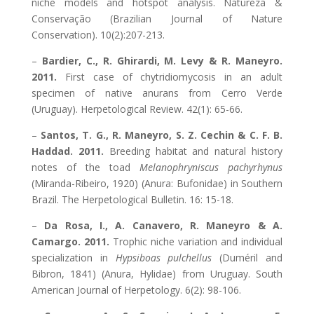
niche models and hotspot analysis. Natureza &
Conservação (Brazilian Journal of Nature
Conservation). 10(2):207-213.
–
Bardier, C., R. Ghirardi, M. Levy & R. Maneyro.
2011.
First case of chytridiomycosis in an adult
specimen of native anurans from Cerro Verde
(Uruguay). Herpetological Review. 42(1): 65-66.
–
Santos, T. G., R. Maneyro, S. Z. Cechin & C. F. B.
Haddad. 2011.
Breeding habitat and natural history
notes of the toad
Melanophryniscus pachyrhynus
(Miranda-Ribeiro, 1920) (Anura: Bufonidae) in Southern
Brazil. The Herpetological Bulletin. 16: 15-18.
–
Da Rosa, I., A. Canavero, R. Maneyro & A.
Camargo. 2011.
Trophic niche variation and individual
specialization in
Hypsiboas pulchellus
(Duméril and
Bibron, 1841) (Anura, Hylidae) from Uruguay. South
American Journal of Herpetology. 6(2): 98-106.