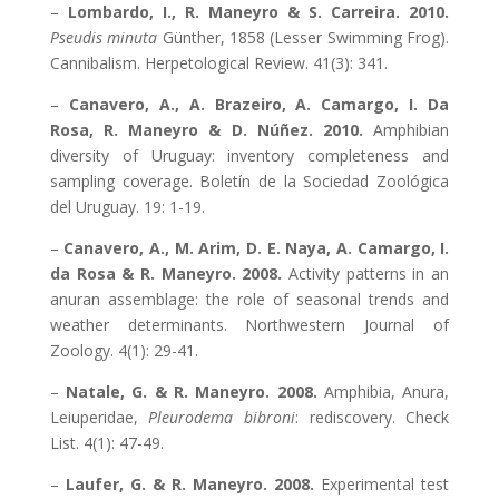
–
Lombardo, I., R. Maneyro & S. Carreira. 2010.
Pseudis minuta
Günther, 1858 (Lesser Swimming Frog).
Cannibalism. Herpetological Review. 41(3): 341.
–
Canavero, A., A. Brazeiro, A. Camargo, I. Da
Rosa, R. Maneyro & D. Núñez. 2010.
Amphibian
diversity of Uruguay: inventory completeness and
sampling coverage. Boletín de la Sociedad Zoológica
del Uruguay. 19: 1-19.
–
Canavero, A., M. Arim, D. E. Naya, A. Camargo, I.
da Rosa & R. Maneyro. 2008.
Activity patterns in an
anuran assemblage: the role of seasonal trends and
weather determinants. Northwestern Journal of
Zoology. 4(1): 29-41.
–
Natale, G. & R. Maneyro. 2008.
Amphibia, Anura,
Leiuperidae,
Pleurodema bibroni
: rediscovery. Check
List. 4(1): 47-49.
–
Laufer, G. & R. Maneyro. 2008.
Experimental test