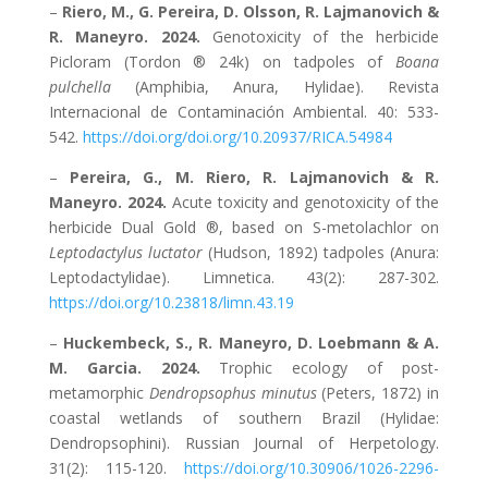
–
Riero, M., G. Pereira, D. Olsson, R. Lajmanovich &
R. Maneyro. 2024.
Genotoxicity of the herbicide
Picloram (Tordon ® 24k) on tadpoles of
Boana
pulchella
(Amphibia, Anura, Hylidae). Revista
Internacional de Contaminación Ambiental. 40: 533-
542.
https://doi.org/doi.org/10.20937/RICA.54984
–
Pereira, G., M. Riero, R. Lajmanovich & R.
Maneyro. 2024.
Acute toxicity and genotoxicity of the
herbicide Dual Gold ®, based on S-metolachlor on
Leptodactylus luctator
(Hudson, 1892) tadpoles (Anura:
Leptodactylidae). Limnetica. 43(2): 287-302.
https://doi.org/10.23818/limn.43.19
–
Huckembeck, S., R. Maneyro, D. Loebmann & A.
M. Garcia. 2024.
Trophic ecology of post-
metamorphic
Dendropsophus minutus
(Peters, 1872) in
coastal wetlands of southern Brazil (Hylidae:
Dendropsophini). Russian Journal of Herpetology.
31(2): 115-120.
https://doi.org/10.30906/1026-2296-