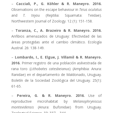
–
Cacciali, P., G. Köhler & R. Maneyro. 2016.
Observations on the escape behaviour in
Teius oculatus
and
T. teyou
(Reptilia: Squamata: Teiidae).
Northwestern Journal of Zoology. 12 (1): 151-158.
–
Toranza, C., A. Brazeiro & R. Maneyro. 2016.
Anfibios amenazados de Uruguay: Efectividad de las
áreas protegidas ante el cambio climático. Ecología
Austral. 26: 138-149.
–
Lombardo, I., E. Elgue, J. Villamil & R. Maneyro.
2016.
Primer registro de una población asilvestrada de
rana toro (
Lithobates catesbeianus
) (Amphibia: Anura:
Ranidae) en el departamento de Maldonado, Uruguay.
Boletín de la Sociedad Zoológica del Uruguay. 25(1):
61-65.
–
Pereira, G. & R. Maneyro. 2016.
Use of
reproductive microhabitat by
Melanophryniscus
montevidensis
(Anura: Bufonidae) from Uruguay.
Zoological Science. 33: 337 – 344.